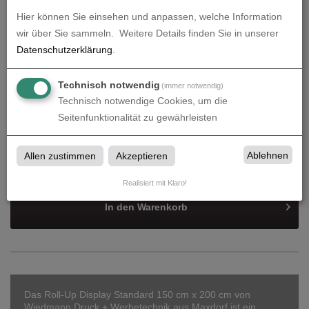
Hier können Sie einsehen und anpassen, welche Information
zzgl. 19% MwSt.
32,98
€
wir über Sie sammeln.
Weitere Details finden Sie in unserer
Datenschutzerklärung
.
Gesamtbetrag (brutto)
206,58
€
Technisch notwendig
(immer notwendig)
Technisch notwendige Cookies, um die
Datenupload
(min. 0 / max. 10)
Seitenfunktionalität zu gewährleisten
Datei auswählen
Ablehnen
Allen zustimmen
Akzeptieren
Realisiert mit Klaro!
In den
Warenkorb
Das Roll-Up Display Standard 150 cm x 200 cm von
Wiedmann Druck + Werbetechnik aus Maxdorf ist ein