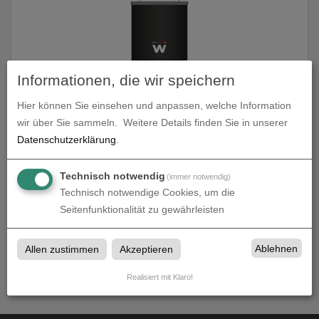
Informationen, die wir speichern
Hier können Sie einsehen und anpassen, welche Information
Posterschiene
wir über Sie sammeln.
Weitere Details finden Sie in unserer
Datenschutzerklärung
.
zum Artikel
Technisch notwendig
(immer notwendig)
Technisch notwendige Cookies, um die
Seitenfunktionalität zu gewährleisten
Hängesysteme
Ablehnen
Allen zustimmen
Akzeptieren
Hängesysteme bei Wiedmann Druck + Werbetechnik in
Maxdorf
Realisiert mit Klaro!