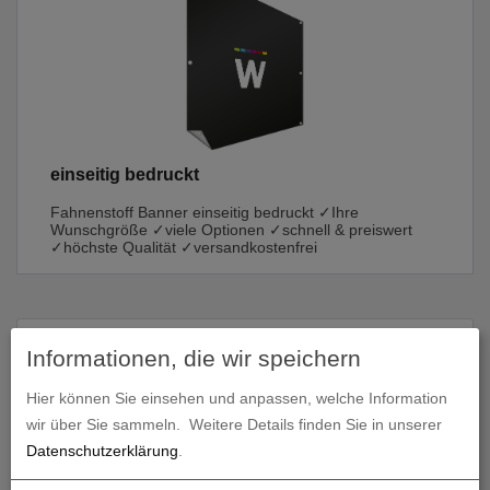
einseitig bedruckt
Fahnenstoff Banner einseitig bedruckt ✓Ihre
Wunschgröße ✓viele Optionen ✓schnell & preiswert
✓höchste Qualität ✓versandkostenfrei
Produkte in
Fahnenstoff Banner
Informationen, die wir speichern
Hier können Sie einsehen und anpassen, welche Information
wir über Sie sammeln.
Weitere Details finden Sie in unserer
Datenschutzerklärung
.