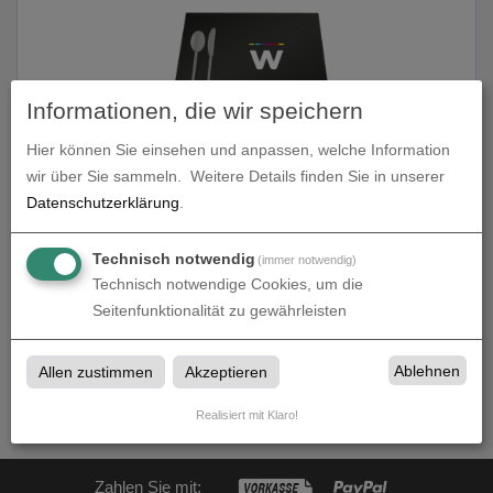
Informationen, die wir speichern
Hier können Sie einsehen und anpassen, welche Information
Tischsets
wir über Sie sammeln.
Weitere Details finden Sie in unserer
Datenschutzerklärung
.
zum Artikel
Technisch notwendig
(immer notwendig)
Technisch notwendige Cookies, um die
Seitenfunktionalität zu gewährleisten
Gastroartikel
Ablehnen
Allen zustimmen
Akzeptieren
Gastroartikel bei Wiedmann Druck + Werbetechnik in Maxdorf
Realisiert mit Klaro!
Zahlen Sie mit: