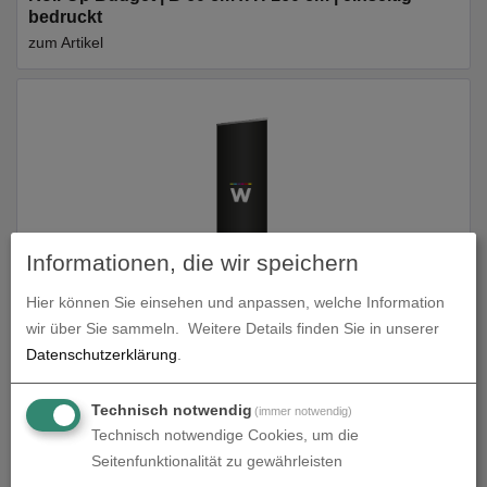
bedruckt
zum Artikel
Informationen, die wir speichern
Hier können Sie einsehen und anpassen, welche Information
Roll-Up Budget | B 60 cm x H 200 cm | einseitig
wir über Sie sammeln.
Weitere Details finden Sie in unserer
bedruckt
Datenschutzerklärung
.
zum Artikel
Technisch notwendig
(immer notwendig)
Technisch notwendige Cookies, um die
Seitenfunktionalität zu gewährleisten