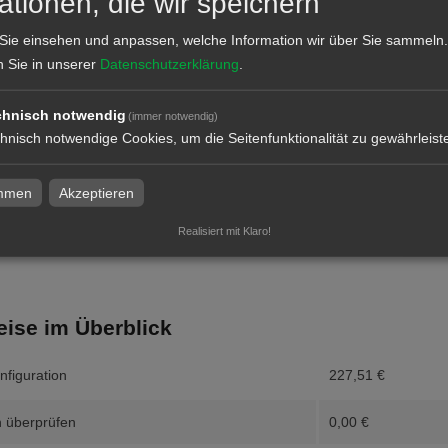
ationen, die wir speichern
k
Sie einsehen und anpassen, welche Information wir über Sie sammeln.
n Sie in unserer
Datenschutzerklärung
.
ktion und Versand
chnisch notwendig
(immer notwendig)
hnisch notwendige Cookies, um die Seitenfunktionalität zu gewährleist
dresse
immen
Akzeptieren
Realisiert mit Klaro!
eise im Überblick
nfiguration
227,51
€
 überprüfen
0,00
€