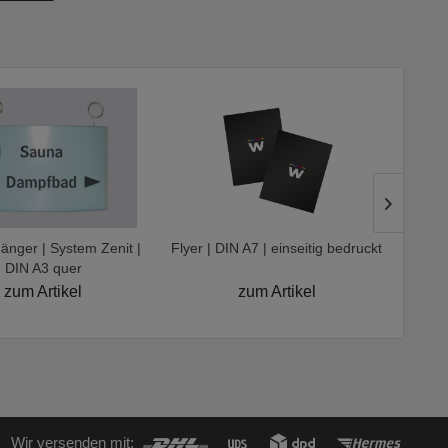
nger | System Zenit |
Flyer | DIN A7 | einseitig bedruckt
Fly
DIN A3 quer
zum Artikel
zum Artikel
Wir versenden mit: