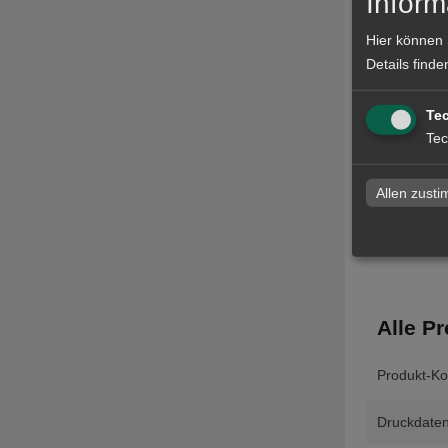
Inform
Datenchec
Hier können 
Details finde
Produ
Te
Lieferzeit
Tec
Absendera
Allen zust
Alle Pr
Produkt-Ko
Druckdaten