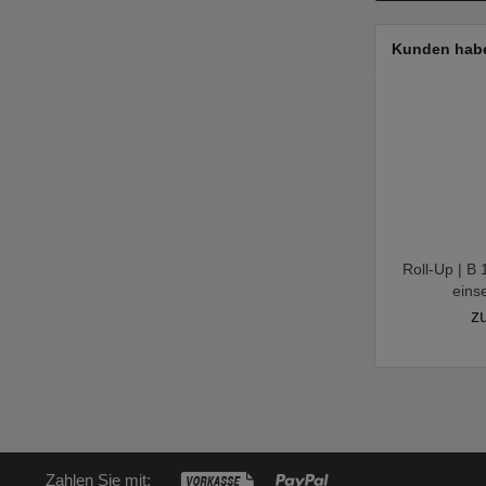
Kunden habe
Roll-Up | B
einse
zu
Zahlen Sie mit: